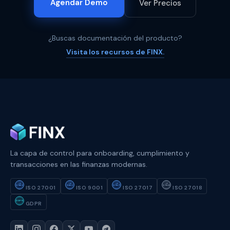
Agendar Demo
Ver Precios
¿Buscas documentación del producto?
Visita los recursos de FINX.
La capa de control para onboarding, cumplimiento y
transacciones en las finanzas modernas.
ISO
ISO
ISO
ISO
27001
9001
27017
27018
ISO 27001
ISO 9001
ISO 27017
ISO 27018
GDPR
GDPR